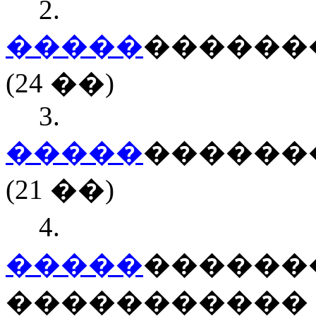
2.
�����
������
(24 ��)
3.
�����
������
(21 ��)
4
�����
������
�����������