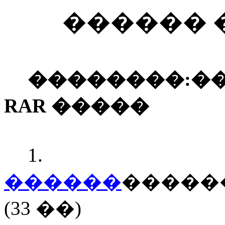
������ 
��������:
�
RAR
�����
1
������
�����
(33 ��)