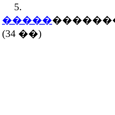
5.
�����
������
(34 ��)