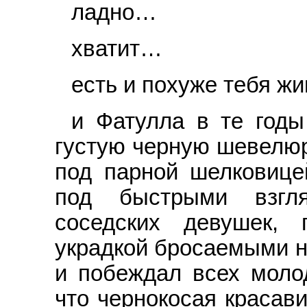
ладно…
хватит…
есть и похуже тебя ж
и Фатулла в те годы
густую черную шевелюру
под парной шелковице
под быстрыми взгл
соседских девушек, 
украдкой бросаемыми на
и побеждал всех молод
что чернокосая красав